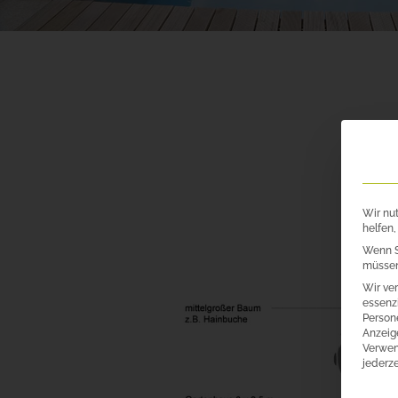
Wir nu
helfen,
Wenn S
müssen 
Wir ve
essenzi
Persone
Anzeig
Verwen
jederze
Es fo