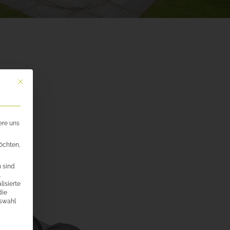
Mit diesem Button wird der Dialog geschlossen. Seine Funktionalität ist id
ere uns
öchten,
 sind
.
lisierte
die
uswahl
ilt werden kann. Die erste Service-Gruppe ist essenziell und kann